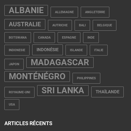
ALBANIE
ALLEMAGNE
ANGLETERRE
AUSTRALIE
AUTRICHE
BALI
BELGIQUE
BOTSWANA
CANADA
ESPAGNE
INDE
INDONÉSIE
INDONESIE
ISLANDE
ITALIE
MADAGASCAR
JAPON
MONTÉNÉGRO
PHILIPPINES
SRI LANKA
THAÏLANDE
ROYAUME-UNI
USA
ARTICLES RÉCENTS