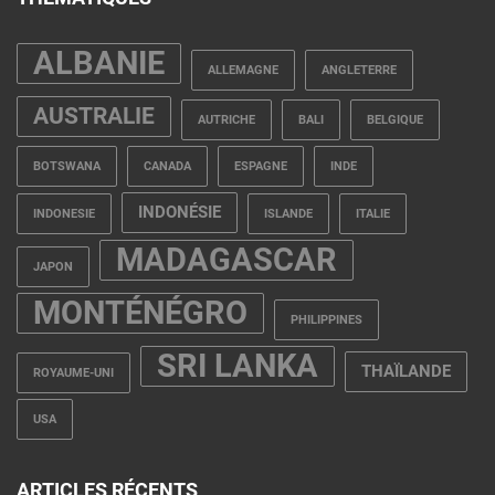
ALBANIE
ALLEMAGNE
ANGLETERRE
AUSTRALIE
AUTRICHE
BALI
BELGIQUE
BOTSWANA
CANADA
ESPAGNE
INDE
INDONÉSIE
INDONESIE
ISLANDE
ITALIE
MADAGASCAR
JAPON
MONTÉNÉGRO
PHILIPPINES
SRI LANKA
THAÏLANDE
ROYAUME-UNI
USA
ARTICLES RÉCENTS