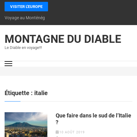
VISITER L'EUROPE
Voyage au Monténégro: les incontournables à découvrir
MONTAGNE DU DIABLE
Le Diable en voyage!!!
Étiquette :
italie
Que faire dans le sud de l’Italie
?
10 AOÛT 2019