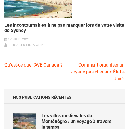
Les incontournables à ne pas manquer lors de votre visite
de Sydney
17 JUIN 2021
LE DIABLOTIN MALIN
Navigation
Qu’est-ce que l’AVE Canada ?
Comment organiser un
de
voyage pas cher aux États-
l’article
Unis?
NOS PUBLICATIONS RÉCENTES
Les villes médiévales du
Monténégro : un voyage à travers
le temps