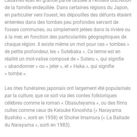
cadavres était en grande partie laissée à l’entière discrétion
de la famille endeuillée. Dans certaines régions du Japon,
en particulier vers l’ouest, les dépouilles des défunts étaient
enterrées dans des tombes peu profondes servant de
fosses communes, ou simplement jetées dans la rivière ou
à la mer, en fonction des particularités géographiques de
chaque région. Il existe même un mot pour ces « tombes »
de petite profondeur, les « Sutebaka ». Ce terme est en
réalité un mot-valise composé de « Suteru », qui signifie
« abandonner » ou « jeter », et « Haka », qui signifie
« tombe ».
Les rites funéraires japonais ont largement été popularisés
par la culture, que ce soit via des contes folkloriques
célèbres comme le roman « Obasuteyama », ou des films
cultes comme ceux de Keisuke Kinoshita (« Narayama
Bushiko », sorti en 1958) et Shohei Imamura (« La Ballade
du Narayama », sorti en 1983).