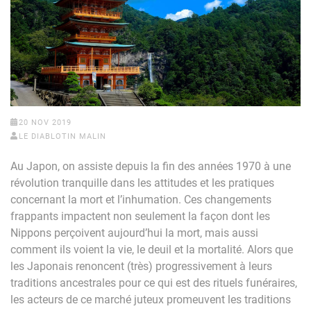
20 NOV 2019
LE DIABLOTIN MALIN
Au Japon, on assiste depuis la fin des années 1970 à une
révolution tranquille dans les attitudes et les pratiques
concernant la mort et l’inhumation. Ces changements
frappants impactent non seulement la façon dont les
Nippons perçoivent aujourd’hui la mort, mais aussi
comment ils voient la vie, le deuil et la mortalité. Alors que
les Japonais renoncent (très) progressivement à leurs
traditions ancestrales pour ce qui est des rituels funéraires,
les acteurs de ce marché juteux promeuvent les traditions