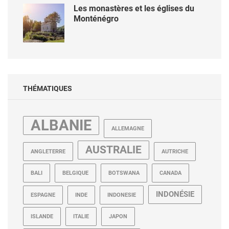
Les monastères et les églises du
Monténégro
THÉMATIQUES
ALBANIE
ALLEMAGNE
AUSTRALIE
ANGLETERRE
AUTRICHE
BALI
BELGIQUE
BOTSWANA
CANADA
INDONÉSIE
ESPAGNE
INDE
INDONESIE
ISLANDE
ITALIE
JAPON