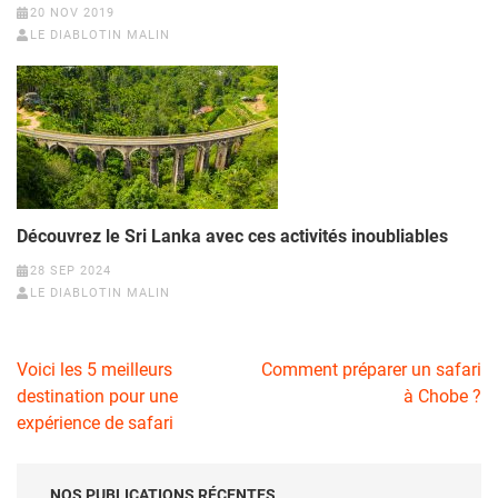
20 NOV 2019
LE DIABLOTIN MALIN
Découvrez le Sri Lanka avec ces activités inoubliables
28 SEP 2024
LE DIABLOTIN MALIN
Navigation
Voici les 5 meilleurs
Comment préparer un safari
de
destination pour une
à Chobe ?
l’article
expérience de safari
NOS PUBLICATIONS RÉCENTES